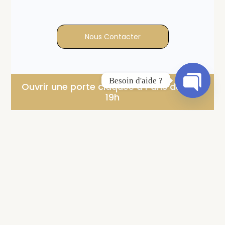
Nous Contacter
Besoin d'aide ?
Ouvrir une porte claquée à Paris de 9h à
19h
Open Ch
€
130
/TTC
Forfait ouverture de porte claquée sans dégât. Ce prix
comprend :
La main d'oeuvre
Le déplacement